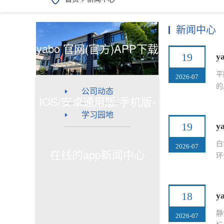
新闻中心
yabo 官网(官方)APP下载
19
y
平
2026-07
的
公司动态
IOS/安卓通用版/手机版-
学习园地
19
y
白
2026-07
在线的app新闻中心
环
18
y
静
2026-07