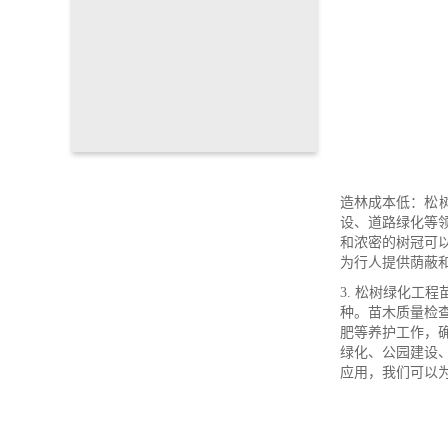
造林成本低：松
设、道路绿化等
和浓密的树冠可
为行人提供荫蔽
3. 松树绿化
种。苗木质量检
肥等养护工作，
绿化、公园建设
应用，我们可以