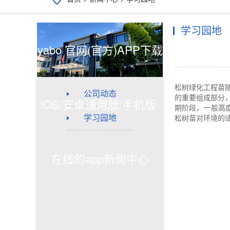
学习园地
yabo 官网(官方)APP下载
松树绿化工程苗
公司动态
的重要组成部分
IOS/安卓通用版/手机版-
期阶段，一般高
学习园地
松树苗对环境的
在线的app新闻中心