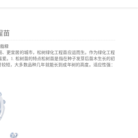
程苗
戠粶
丽、更宜居的城市，松树绿化工程苗应运而生。作为绿化工程
爱。1. 松树苗的特点松树苗是指在种子发芽后苗木生长的初
对较短，大多数品种几年就能长到成年树的高度。适应性强：