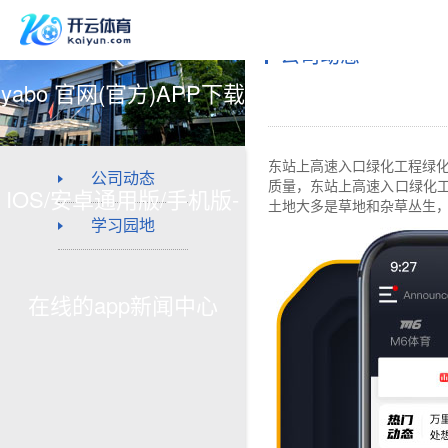
公司动态
yabo 官网(官方)APP下载
东站上高速入口绿化工程绿
公司动态
质量，东站上高速入口绿化
IOS/安卓通用版/手机版-
土地大多是草地和杂草丛生
学习园地
在线的app新闻中心